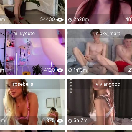
3m
54430
2h28m
48
milkycute
nicky_mart
5m
4120
1h13m
2
rosebella_
viviangood
5m
875
5h17m