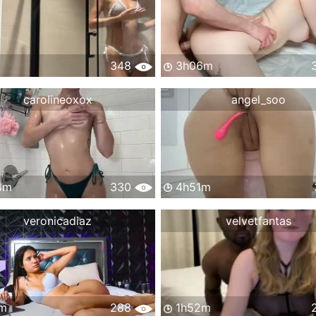
348
3h06m
carolineoxox
angel_soo
4m
330
4h51m
veronicadiaz
velvetfantas
m
288
1h52m