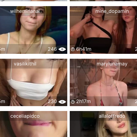
wilheminanai
mine_dopamin
5m
246
6h41m
vasilikithil
marylunamay
5m
230
2h17m
ceceliapidco
allaloffredo