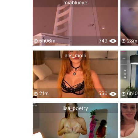
miablueye
5h06m
749
28m
alis_molli
21m
550
6h1
lisa_poetry