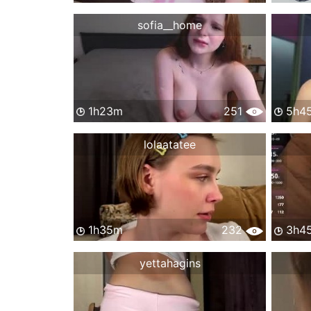
sofia__home
1h23m
251
5h4
lolaatatee
1h35m
232
3h4
yettahagins