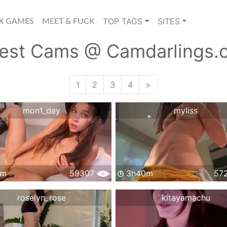
TOP TAGS
SITES
X GAMES
MEET & FUCK
test Cams @ Camdarlings.
1
2
3
4
>
mon1_day
myliss
4m
59307
3h40m
57
roselyn_rose
kitayamachu