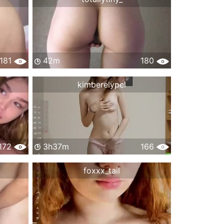
181
42m
180
kimberelypel
172
3h37m
166
foxxx_tail