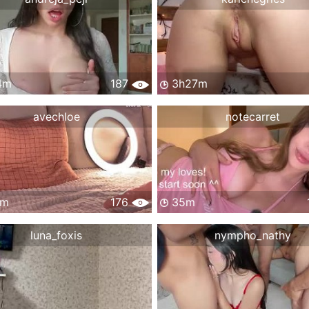
4m
187
3h27m
avechloe
notecarret
7m
176
35m
luna_foxis
nympho_nathy