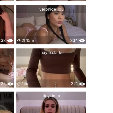
veroniqe_lou
238
2h15m
234
mayaxclarke
225
14m
221
tinykimm