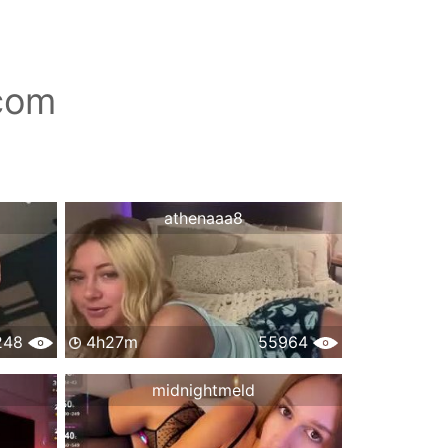
com
athenaaa8
248
4h27m
55964
midnightmeld