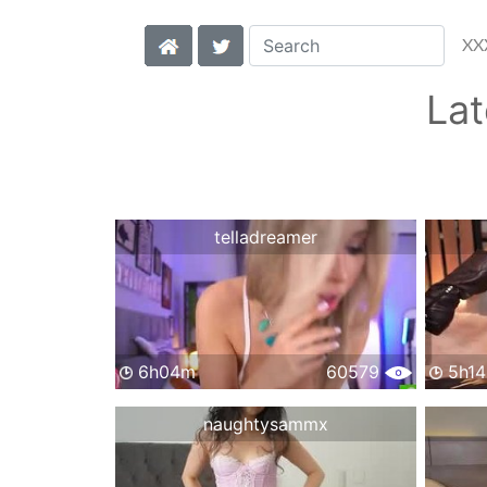
XX
La
telladreamer
6h04m
60579
5h1
naughtysammx