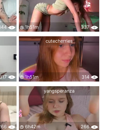
344
1h51m
337
cutecherries
317
1h51m
314
yangsperanza
266
6h42m
266