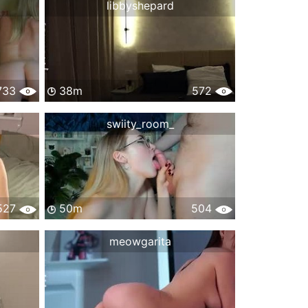
libbyshepard
733
38m
572
swiity_room_
527
50m
504
meowgarita