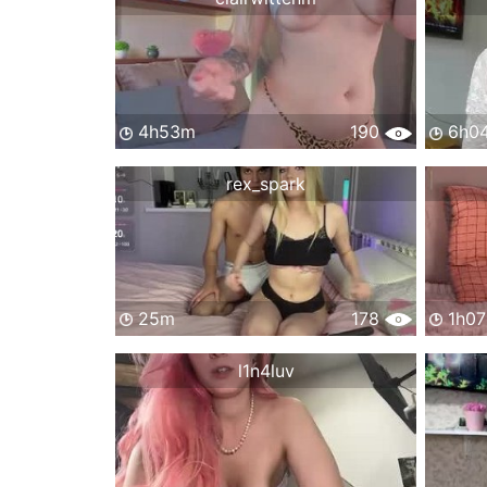
4h53m
190
6h0
rex_spark
25m
178
1h0
l1n4luv