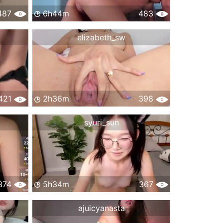
487
6h44m
483
elizabeth_sw
421
2h36m
398
syuri_sun
374
5h34m
367
ajuicyanasta