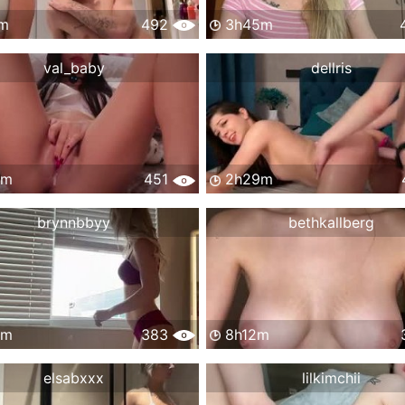
m
492
3h45m
val_baby
dellris
0m
451
2h29m
brynnbbyy
bethkallberg
4m
383
8h12m
elsabxxx
lilkimchii