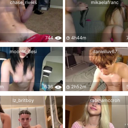
chase_rivers
mikaelafranc
744
4h44m
moonlit_desi
danielluv67
0m
536
2h52m
lz_britboy
sabinamccroh