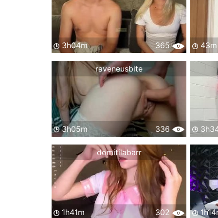
3h04m
365
43m
raveneusbite
3h05m
336
3h3
domitilabarr
1h41m
302
1h14