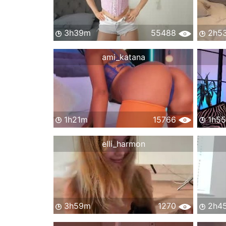
3h39m
55488
2h5
ami_katana
1h21m
15766
1h5
elli_harmon
3h59m
1270
2h4