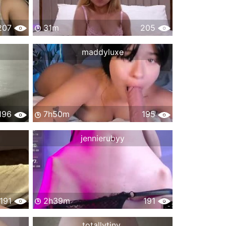
207
31m
205
maddyluxe
196
7h50m
195
jennierubyy
191
2h39m
191
totallytiny_