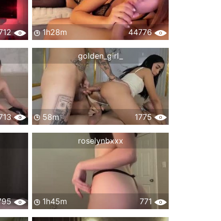
712
1h28m
44776
golden_girl_
713
58m
1775
roselynbxxx
795
1h45m
771