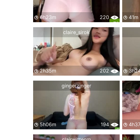
6h23m
220
41m
claire_sirok
2h35m
202
3h2
gingerzinger
5h06m
194
4h3
clairwittenm