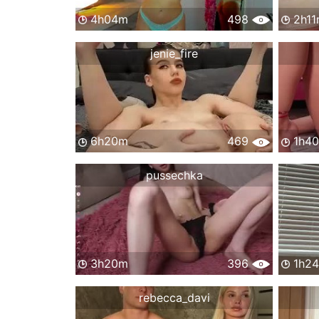
4h04m
498
2h11
jenie_fire
6h20m
469
1h4
pussechka
3h20m
396
1h2
rebecca_davi