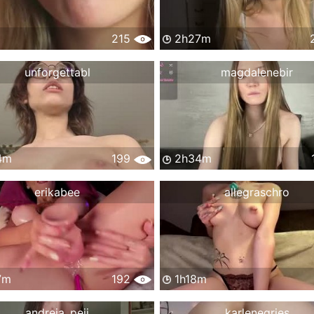
215
2h27m
unforgettabl
magdalenebir
4m
199
2h34m
erikabee
allegraschro
7m
192
1h18m
andreja_peji
karlenegries